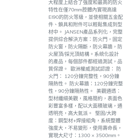
大程度上結合了強度和最高的防火
特性在僅70mm腔體內實現高達
EI90的防火等級，並使相關五金配
件、鎖具和附件可以輕鬆集成到型
材中。
JANSEN產品系列化，完整
提供綜合解決方案：防火門，固定
防火窗，防火隔斷，防火幕牆，防
火屋頂/採光頂結構。系統化設計
的產品，每個部件都經過測試，品
質保證。
歐洲權威測試認證：
防
火門： 120分鐘完整性，90分鐘
隔熱性。
防火幕牆：120分鐘完整
性，90分鐘隔熱性。
美觀通透：
型材纖細美觀，風格簡約，表面色
彩豐富多樣，配以大面積玻璃，通
透明亮，高大氣派。
堅固/大跨
度：鋼型材+焊接組角，系統整體
強度大，不易變形，使用壽命長，
實現大尺寸：1300 × 3500mm。