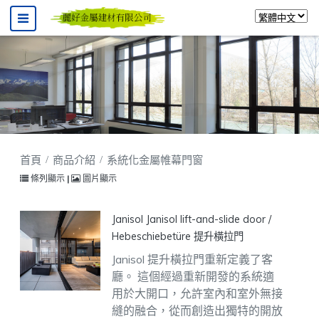
首頁
商品介紹
系統化金屬帷幕門窗
條列顯示
|
圖片顯示
Janisol Janisol lift-and-slide door /
Hebeschiebetüre 提升橫拉門
Janisol 提升橫拉門重新定義了客
廳。
這個經過重新開發的系統適
用於大開口，允許室內和室外無接
縫的融合，從而創造出獨特的開放